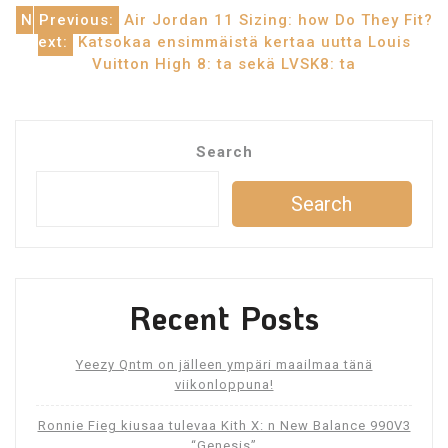
Post
N
Previous:
Air Jordan 11 Sizing: how Do They Fit?
ext:
Katsokaa ensimmäistä kertaa uutta Louis
navigation
Vuitton High 8: ta sekä LVSK8: ta
Search
Search
Recent Posts
Yeezy Qntm on jälleen ympäri maailmaa tänä
viikonloppuna!
Ronnie Fieg kiusaa tulevaa Kith X: n New Balance 990V3
“Genesis”