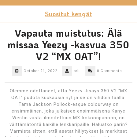
Skip
to
Suositut kengät
content
Vapauta muistutus: Älä
missaa Yeezy -kasvua 350
V2 “MX OAT”!
October 21, 2022
brlt
0 Comments
Olemme odottaneet, että Yeezy -lisäys 350 V2 “MX
OAT” pudota kuukausia nyt ja se on vihdoin täällä.
Tämä Jackson Pollock-esque colourway on
ensimmäinen, joka julkaisee ensimmäisenä Kanye
Westin vasta-ilmoitettuun MX-kokoonpanoon, on
välttämätöntä kaikille lenkkaripäille. Haluatko parin?
Varmista sitten, että asetat hälytykset ja merkitset