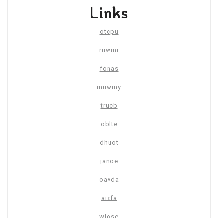
Links
otcpu
ruwmi
fonas
muwmy
trucb
oblte
dhuot
janoe
oavda
aixfa
wlose