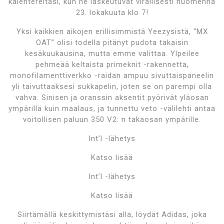
kalentereitasi, kun ne laskeutuvat virallisesti huomenna
23. lokakuuta klo 7!
Yksi kaikkien aikojen erillisimmistä Yeezysistä, “MX
OAT” olisi todella pitänyt pudota takaisin
kesäkuukausina, mutta emme valittaa. Ylpeilee
pehmeää keltaista primeknit -rakennetta,
monofilamenttiverkko -raidan ampuu sivuttaispaneelin
yli taivuttaaksesi sukkapelin, joten se on parempi olla
vahva. Sinisen ja oranssin aksentit pyörivät yläosan
ympärillä kuin maalaus, ja tunnettu veto -välilehti antaa
voitollisen paluun 350 V2: n takaosan ympärille.
Int’l -lähetys
Katso lisää
Int’l -lähetys
Katso lisää
Siirtämällä keskittymistäsi alla, löydät Adidas, joka