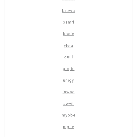
browc
pamrl
koaic
vleia
ouijl
goqie
unigy
inwae
awvil
myobe
nigae