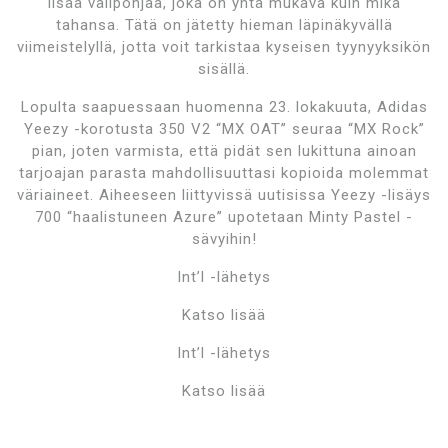
lisää välipohjaa, joka on yhtä mukava kuin mikä
tahansa. Tätä on jätetty hieman läpinäkyvällä
viimeistelyllä, jotta voit tarkistaa kyseisen tyynyyksikön
sisällä.
Lopulta saapuessaan huomenna 23. lokakuuta, Adidas
Yeezy -korotusta 350 V2 “MX OAT” seuraa “MX Rock”
pian, joten varmista, että pidät sen lukittuna ainoan
tarjoajan parasta mahdollisuuttasi kopioida molemmat
väriaineet. Aiheeseen liittyvissä uutisissa Yeezy -lisäys
700 “haalistuneen Azure” upotetaan Minty Pastel -
sävyihin!
Int’l -lähetys
Katso lisää
Int’l -lähetys
Katso lisää